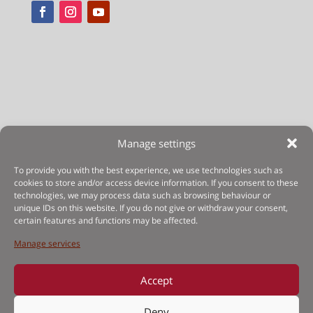
Manage settings
Legal Notice
To provide you with the best experience, we use technologies such as
Privacy Policy
cookies to store and/or access device information. If you consent to these
technologies, we may process data such as browsing behaviour or
unique IDs on this website. If you do not give or withdraw your consent,
Terms of use
certain features and functions may be affected.
Manage services
Cookies Policy
Contact
Accept
Deny