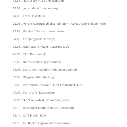
12.08. „ Kultur am Fluss“, Neckarsulm
13.08. „Alter Markt“ Hachenburg
14.08. „Franzis“ Wetzlar
22.08. „Verein Kulturgeschichte Jubiläum“, Aargau Oberbiel-Lieli (CH)
23.08. „Burghof ” Konstanz-Wallhausen
24.08. “Campingpark” Doren (A)
25.08. „Gasthaus Am Rohr“ , Lustenau, (A)
26.08. „TIK“, Dornbirn (A)
27.08. „Rotes Schloss“, Jagsthausen
29.08. „Kultur mit Ausblick“, Hennesee open air
02.09. „Waggonhalle“ Marburg
03.09. „Worlmusic-Festival “ , Kino Traumstern, Lich
04.09. „Kulturcafe“ Daubringen
07.09. TAP Sommerfest, Düsseldorf, privat
10.10. „Bessunger Knabenschule“, Darmstadt
15.10. „Café Frank“, Köln
17.10. „Ev. Baptistengemeide“, Leverkusen